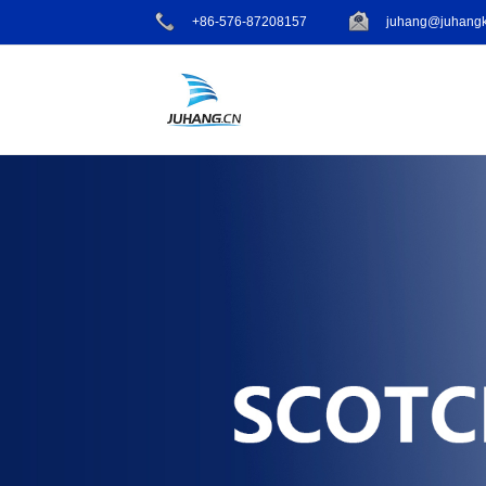
+86-576-87208157
juhang@juhangk