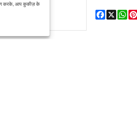
ोग करके, आप कुकीज़ के
Facebook
X
Wha
त्पाद वर्णन
त्पाद परिचय
 योक एक्ट्यूएटर्स मुख्य रूप से वाल्व संचालन को स्वचालित करते हैं। वे रैखिक गति 
च योक तंत्र में एक स्लाइडिंग ब्लॉक होता है जो एक निश्चित जुए के भीतर चलता 
्यूएटर के संचालन के लिए महत्वपूर्ण है। जैसे -जैसे पिस्टन चलता है, यह एक घूर्ण
क को धक्का देता है। यह डिज़ाइन चिकनी और नियंत्रित सक्रियण के लिए अनुमति 
त्पाद पैरामीटर (विनिर्देश)
ल: JHD2E0410YDA
पुट टॉर्क: 2461N.M - 4218N.M
ना: स्कॉच योक