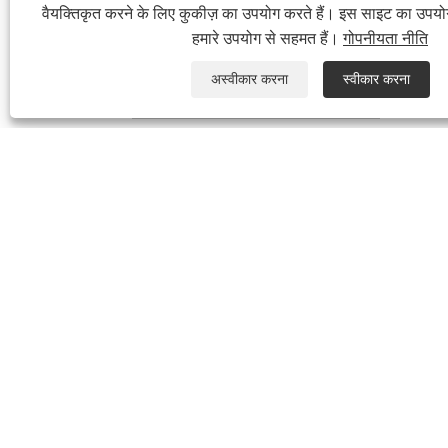
वैयक्तिकृत करने के लिए कुकीज़ का उपयोग करते हैं। इस साइट का उपय
नियंत्रण वॉल्व
हमारे उपयोग से सहमत हैं।
गोपनीयता नीति
सामान
अस्वीकार करना
स्वीकार करना
बढ़ते भागों
उ
नये उत्पाद
1. उ
स्कॉच योक वायवीय
स्कॉच
एक्ट्यूएटर डबल
स्कॉ
एक्टिंग
एक्ट
JHD2E0410YDA
ब्लॉ
2। उ
स्कॉच योक वायवीय
एक्ट्यूएटर स्प्रिंग
मॉड
रिटर्न
आउट
JHD2E0410YS
संरच