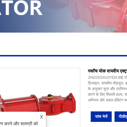
स्कॉच योक वायवीय एक
JHD2E0410YDA हाई टॉर्क स
डिजाइन, वायवीय मॉड्यूल, ह
के अनुसार चुना और प्रतिस्
करने के लिए तितली वाल्व, ब
अभिनय और डबल-एक्टिंग रूप
जांच भेजें
पीडी
X
ेषण करने और सामग्री को