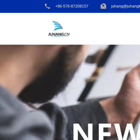
+86-576-87208157
juhang@juhangk