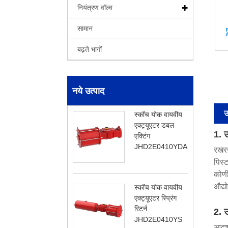
नियंत्रण वॉल्व
सामान
बढ़ते भागों
नये उत्पाद
उ
स्कॉच योक वायवीय
एक्ट्यूएटर डबल
1. उ
एक्टिंग
JHD2E0410YDA
रखरख
पिस्
कोणी
औद्य
स्कॉच योक वायवीय
एक्ट्यूएटर स्प्रिंग
रिटर्न
2. उ
JHD2E0410YS
आदर