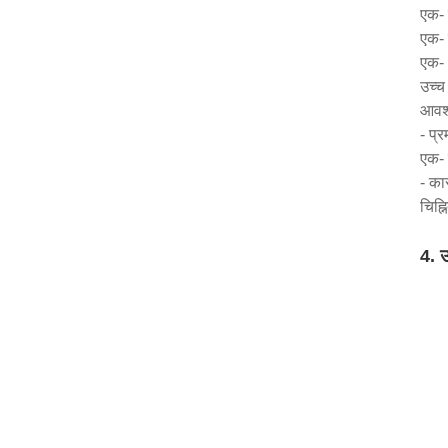
एक- 
एक- 
एक- 
उच्च 
आवश्
- प्
एक- उ
- कार
चिह्
4. उ