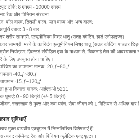
ुट टॉर्क: 8 एनएम - 10000 एनएम
ना: रैक और पिनियन संरचना
न: बॉल वाल्व, तितली वाल्व, प्लग वाल्व और अन्य वाल्व;
आपूर्ति दबाव: 3 - 8 बार
ंडर शरीर सामग्री: एल्यूमीनियम मिश्र धातु (सतह कोटिंग: हार्ड एनोडाइज्ड)
कवर सामग्री: मरने के कास्टिंग एल्यूमीनियम मिश्र धातु (सतह कोटिंग: पाउडर छिड
 स्रोत नियंत्रण: फ़िल्टर्ड संपीड़ित हवा के माध्यम से, चिकनाई तेल की आवश्यकता
के लिए उपयुक्त होना चाहिए।
 परिवेश का तापमान: मानक -20„ƒ~80„ƒ
तापमान -40„ƒ~80„ƒ
 तापमान -15„ƒ~120„ƒ
ला हुआ किनारा मानक: आईएसओ 5211
ोक घुमाएं: 0 - 90 डिग्री (+/- 5 डिग्री)
 जीवन: रखरखाव से मुक्त और कम घर्षण, सेवा जीवन को 1 मिलियन से अधिक बार स
त्पाद सुविधाएँ
व मुक्त वायवीय एक्चुएटर में निम्नलिखित विशेषताएं हैं:
संरचना: कॉम्पैक्ट रैक और पिनियन न्यूमेटिक एक्ट्यूएटर।