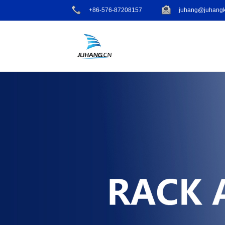
+86-576-87208157
juhang@juhangk