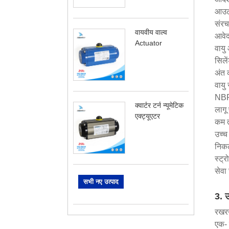
आउटप
संरच
वायवीय वाल्व
आवेद
Actuator
वायु 
सिले
अंत 
वायु
NBR 
क्वार्टर टर्न न्यूमेटिक
लागू
एक्ट्यूएटर
कम 
उच्च
निक
स्ट्र
सेवा
सभी नए उत्पाद
3. उ
रखरखा
एक- 