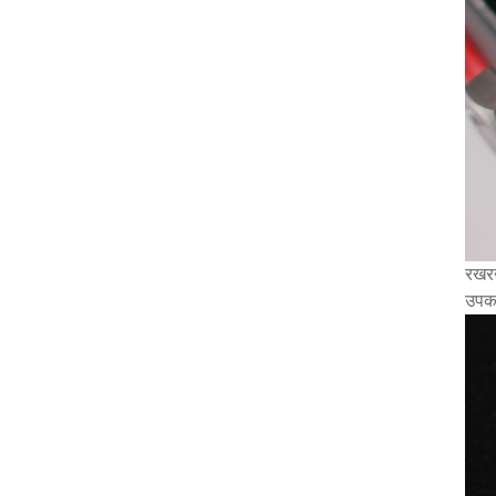
रखरख
उपकर